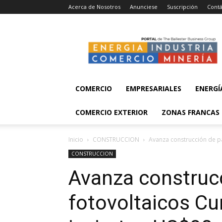
Acerca de Nosotros
Anunciese
Suscripción
Contá
Energía,
Industria,
Comercio
y
Minería
COMERCIO
EMPRESARIALES
ENERGÍ
COMERCIO EXTERIOR
ZONAS FRANCAS
Inicio
CONSTRUCCION
Avanza construcción de pa
CONSTRUCCION
Avanza construc
fotovoltaicos Cu