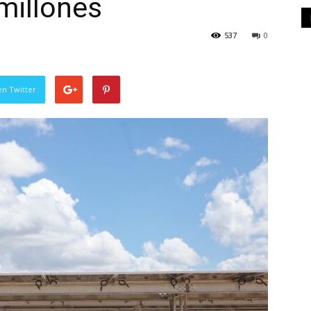
millones
537
0
en Twitter