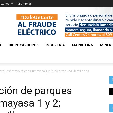
ctanos
Miembros
A
HIDROCARBUROS
INDUSTRIA
MARKETING
MINERÍ
rques fotovoltaicos Cumayasa 1 y 2; invierten US$90 millones
ción de parques
mayasa 1 y 2;