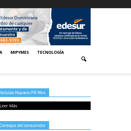
A
MIPYMES
TECNOLOGÍA
Noticias Hispanic PR Wire
Leer Más
Consejos del consumidor