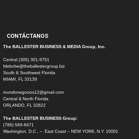
100
99
CONTÁCTANOS
The BALLESTER BUSINESS & MEDIA Group, Inc.
Central (305) 301-9751
fdelorbe@theballestergroup.biz
South & Southwest Florida
MIAMI, FL 33139
mundonegocios12@gmail.com
Central & North Florida
ORLANDO, FL 32822
The BALLESTER BUSINESS Group:
(786) 569-8471
Washington, D.C., – East Coast – NEW YORK, N.Y. 10001