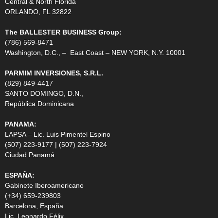
Central & North Florida
ORLANDO, FL 32822
The BALLESTER BUSINESS Group:
(786) 569-8471
Washington, D.C., – East Coast – NEW YORK, N.Y. 10001
PARMIM INVERSIONES, S.R.L.
(829) 849-4417
SANTO DOMINGO, D.N.,
República Dominicana
PANAMA:
LAPSA – Lic. Luis Pimentel Espino
(507) 223-9177 | (507) 223-7924
Ciudad Panamá
ESPAÑA:
Gabinete Iberoamericano
(+34) 659-239803
Barcelona, España
Lic. Leonardo Félix