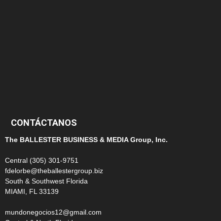
145
124
100
99
CONTÁCTANOS
The BALLESTER BUSINESS & MEDIA Group, Inc.
Central (305) 301-9751
fdelorbe@theballestergroup.biz
South & Southwest Florida
MIAMI, FL 33139
mundonegocios12@gmail.com