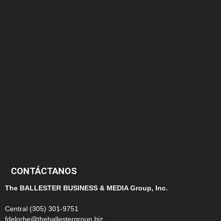
174
166
152
145
124
100
99
CONTÁCTANOS
The BALLESTER BUSINESS & MEDIA Group, Inc.
Central (305) 301-9751
fdelorbe@theballestergroup.biz