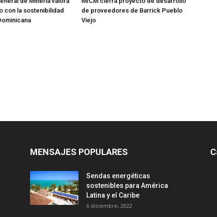
eneral de Minería valora
MICM cierra proyecto de desarrollo
con la sostenibilidad
de proveedores de Barrick Pueblo
Dominicana
Viejo
MENSAJES POPULARES
C
Sendas energéticas
sostenibles para América
Latina y el Caribe
6 diciembre, 2022