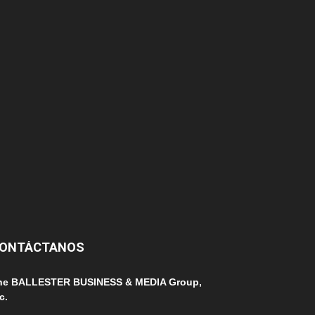
174
166
152
145
124
100
99
ONTÁCTANOS
he BALLESTER BUSINESS & MEDIA Group,
c.