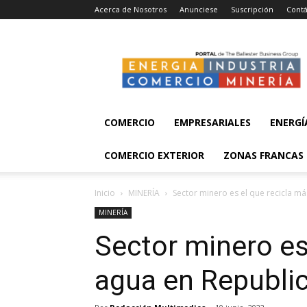
Acerca de Nosotros
Anunciese
Suscripción
Contá
Energía,
Industria,
Comercio
y
Minería
COMERCIO
EMPRESARIALES
ENERGÍ
COMERCIO EXTERIOR
ZONAS FRANCAS
Inicio
MINERÍA
Sector minero es el que recicla m
MINERÍA
Sector minero es
agua en Republi