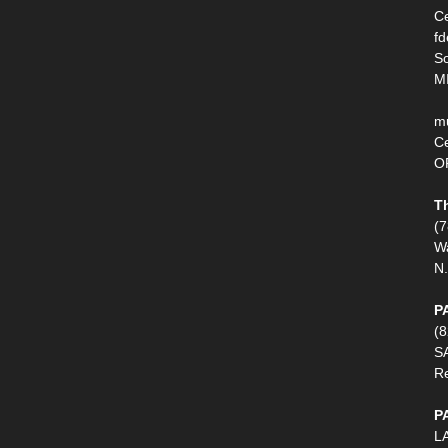
Ce
fd
So
M
m
Ce
O
T
(
W
N.
P
(
S
R
P
LA