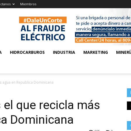
ctanos
Miembros
A
HIDROCARBUROS
INDUSTRIA
MARKETING
MINERÍ
ás agua en Republica Dominicana
 el que recicla más
ca Dominicana