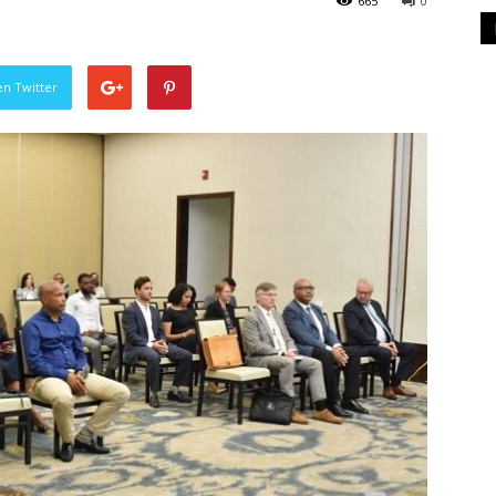
665
0
en Twitter