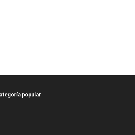
ategoría popular
639
375