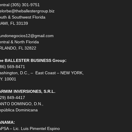
ntral (305) 301-9751
elorbe@theballestergroup.biz
uth & Southwest Florida
IAMI, FL 33139
undonegocios12@gmail.com
ntral & North Florida
RLANDO, FL 32822
he BALLESTER BUSINESS Group:
786) 569-8471
ashington, D.C., – East Coast – NEW YORK,
Y. 10001
ARMIM INVERSIONES, S.R.L.
829) 849-4417
ANTO DOMINGO, D.N.,
epública Dominicana
ANAMA:
PSA – Lic. Luis Pimentel Espino