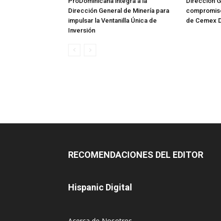
ProDominicana integra a la
Dirección G
Dirección General de Minería para
compromiso 
impulsar la Ventanilla Única de
de Cemex 
Inversión
RECOMENDACIONES DEL EDITOR
Hispanic Digital
Acerca de Nosotros