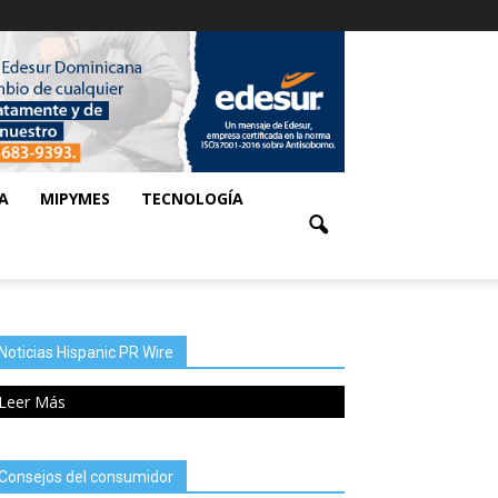
A
MIPYMES
TECNOLOGÍA
Noticias Hispanic PR Wire
Leer Más
Consejos del consumidor