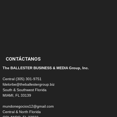
145
124
100
99
CONTÁCTANOS
The BALLESTER BUSINESS & MEDIA Group, Inc.
Central (305) 301-9751
fdelorbe@theballestergroup.biz
South & Southwest Florida
MIAMI, FL 33139
mundonegocios12@gmail.com
Central & North Florida