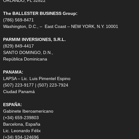
ORLANDO, FL 32822
The BALLESTER BUSINESS Group:
(786) 569-8471
Washington, D.C., – East Coast – NEW YORK, N.Y. 10001
PARMIM INVERSIONES, S.R.L.
(829) 849-4417
SANTO DOMINGO, D.N.,
República Dominicana
PANAMA:
LAPSA – Lic. Luis Pimentel Espino
(507) 223-9177 | (507) 223-7924
Ciudad Panamá
ESPAÑA:
Gabinete Iberoamericano
(+34) 659-239803
Barcelona, España
Lic. Leonardo Félix
(+34) 934-124696