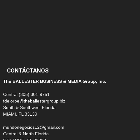
145
124
100
99
CONTÁCTANOS
The BALLESTER BUSINESS & MEDIA Group, Inc.
Central (305) 301-9751
fdelorbe@theballestergroup.biz
South & Southwest Florida
MIAMI, FL 33139
mundonegocios12@gmail.com
Central & North Florida