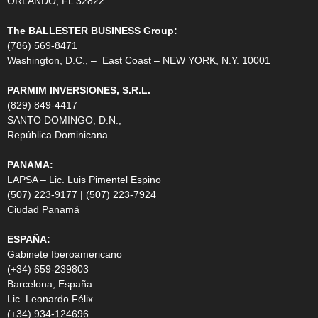
ORLANDO, FL 32822
The BALLESTER BUSINESS Group:
(786) 569-8471
Washington, D.C., – East Coast – NEW YORK, N.Y. 10001
PARMIM INVERSIONES, S.R.L.
(829) 849-4417
SANTO DOMINGO, D.N.,
República Dominicana
PANAMA:
LAPSA – Lic. Luis Pimentel Espino
(507) 223-9177 | (507) 223-7924
Ciudad Panamá
ESPAÑA:
Gabinete Iberoamericano
(+34) 659-239803
Barcelona, España
Lic. Leonardo Félix
(+34) 934-124696