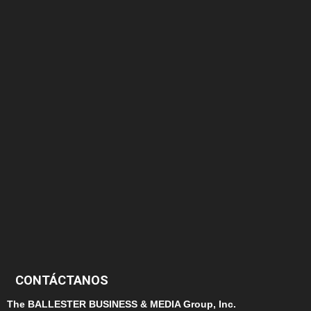
375
174
166
152
145
124
100
99
CONTÁCTANOS
The BALLESTER BUSINESS & MEDIA Group, Inc.