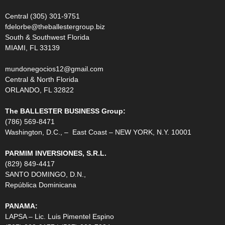
Central (305) 301-9751
fdelorbe@theballestergroup.biz
South & Southwest Florida
MIAMI, FL 33139
mundonegocios12@gmail.com
Central & North Florida
ORLANDO, FL 32822
The BALLESTER BUSINESS Group:
(786) 569-8471
Washington, D.C., – East Coast – NEW YORK, N.Y. 10001
PARMIM INVERSIONES, S.R.L.
(829) 849-4417
SANTO DOMINGO, D.N.,
República Dominicana
PANAMA:
LAPSA – Lic. Luis Pimentel Espino