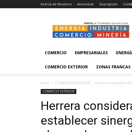
Acerca de Nosotros
Anunciese
Suscripción
Contá
Energía,
Industria,
Comercio
y
Minería
COMERCIO
EMPRESARIALES
ENERGÍ
COMERCIO EXTERIOR
ZONAS FRANCAS
Inicio
COMERCIO EXTERIOR
Herrera considera inm
COMERCIO EXTERIOR
Herrera consider
establecer siner