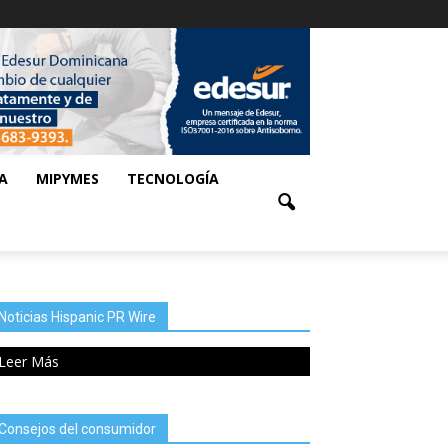
A
MIPYMES
TECNOLOGÍA
Noticias Hispanic PR Wire
Leer Más
Consejos del consumidor