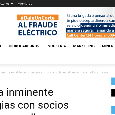
ctanos
Miembros
A
HIDROCARBUROS
INDUSTRIA
MARKETING
MINERÍ
inente establecer sinergias con socios claves alcanzar desarrollo y mayor...
a inminente
gias con socios