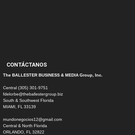
145
124
100
99
CONTÁCTANOS
The BALLESTER BUSINESS & MEDIA Group, Inc.
Central (305) 301-9751
fdelorbe@theballestergroup.biz
South & Southwest Florida
MIAMI, FL 33139
mundonegocios12@gmail.com
Central & North Florida
ORLANDO, FL 32822