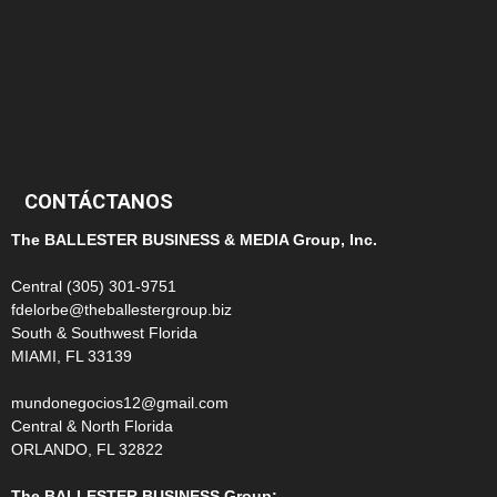
124
100
99
CONTÁCTANOS
The BALLESTER BUSINESS & MEDIA Group, Inc.
Central (305) 301-9751
fdelorbe@theballestergroup.biz
South & Southwest Florida
MIAMI, FL 33139
mundonegocios12@gmail.com
Central & North Florida
ORLANDO, FL 32822
The BALLESTER BUSINESS Group: