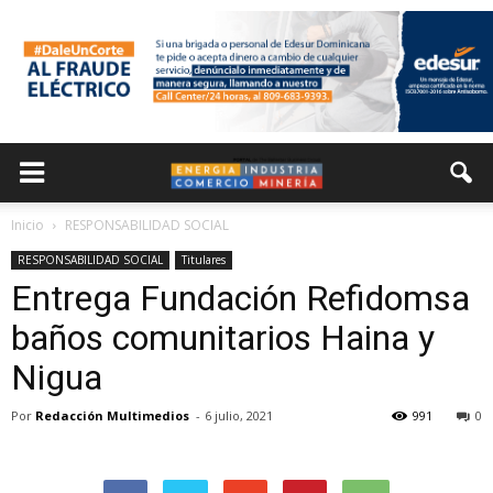
Inicio
RESPONSABILIDAD SOCIAL
RESPONSABILIDAD SOCIAL
Titulares
Entrega Fundación Refidomsa
baños comunitarios Haina y
Nigua
Por
Redacción Multimedios
-
6 julio, 2021
991
0