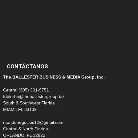
145
124
100
99
CONTÁCTANOS
The BALLESTER BUSINESS & MEDIA Group, Inc.
Central (305) 301-9751
fdelorbe@theballestergroup.biz
South & Southwest Florida
MIAMI, FL 33139
mundonegocios12@gmail.com
Central & North Florida
ORLANDO, FL 32822