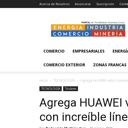
Acerca de Nosotros
Anunciese
Suscripción
Contá
Energía,
Industria,
Comercio
y
Minería
COMERCIO
EMPRESARIALES
ENERGÍ
COMERCIO EXTERIOR
ZONAS FRANCAS
Inicio
TECNOLOGÍA
Agrega HUAWEI valor consumi
TECNOLOGÍA
Titulares
Agrega HUAWEI 
con increíble lín