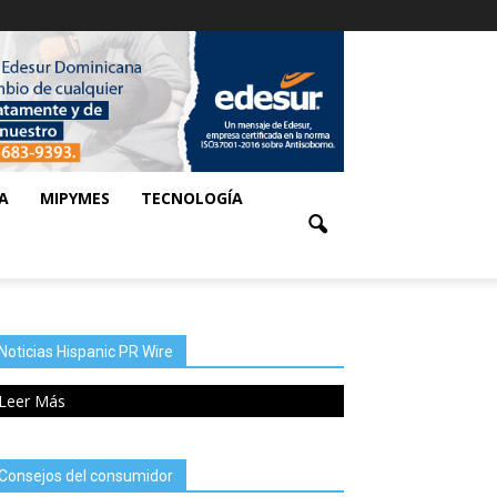
A
MIPYMES
TECNOLOGÍA
Noticias Hispanic PR Wire
Leer Más
Consejos del consumidor