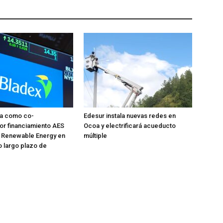
úa como co-
Edesur instala nuevas redes en
or financiamiento AES
Ocoa y electrificará acueducto
 Renewable Energy en
múltiple
o largo plazo de