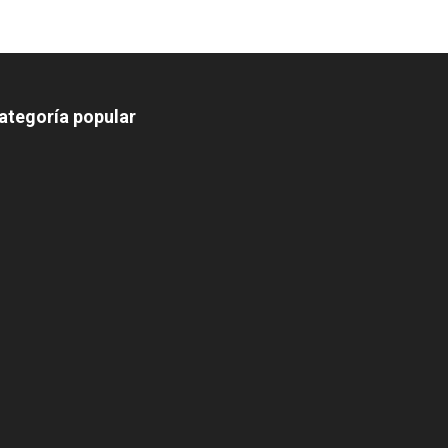
ategoría popular
639
375
174
166
152
145
124