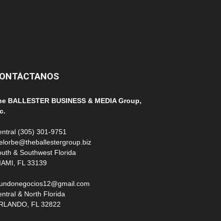
100
99
ONTÁCTANOS
he BALLESTER BUSINESS & MEDIA Group,
c.
ntral (305) 301-9751
elorbe@theballestergroup.biz
uth & Southwest Florida
IAMI, FL 33139
undonegocios12@gmail.com
ntral & North Florida
RLANDO, FL 32822