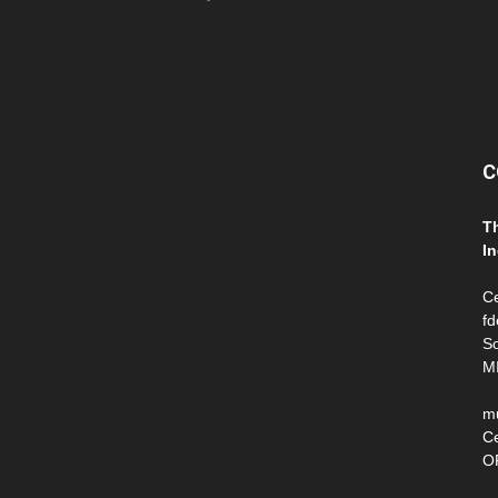
C
T
In
Ce
fd
So
M
m
Ce
O