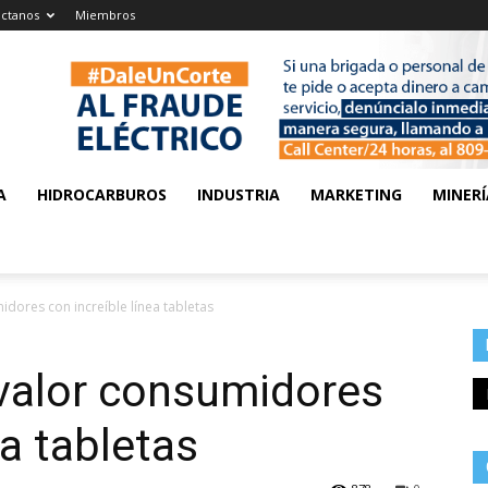
ctanos
Miembros
A
HIDROCARBUROS
INDUSTRIA
MARKETING
MINERÍ
dores con increíble línea tabletas
valor consumidores
ea tabletas