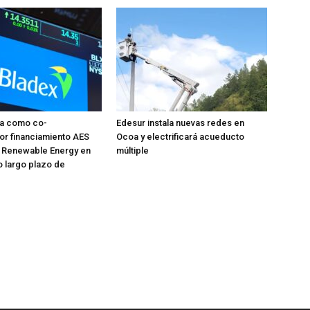
úa como co-
Edesur instala nuevas redes en
or financiamiento AES
Ocoa y electrificará acueducto
 Renewable Energy en
múltiple
o largo plazo de