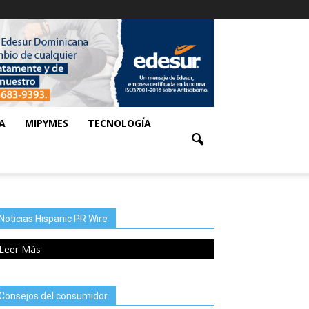
A
MIPYMES
TECNOLOGÍA
Noticias Hispanic PR Wire
Leer Más
Consejos del consumidor