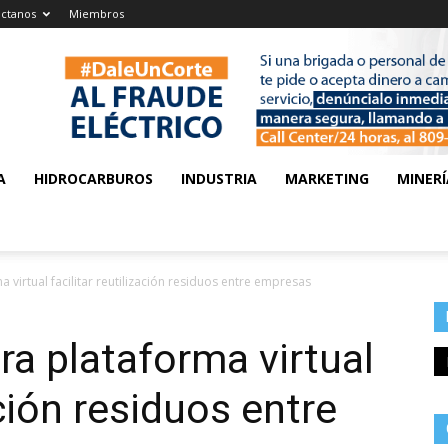
ctanos
Miembros
A
HIDROCARBUROS
INDUSTRIA
MARKETING
MINERÍ
virtual facilitar reutilización residuos entre empresas
a plataforma virtual
ación residuos entre