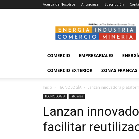
Acerca de Nosotros
Anunciese
Suscripción
Contá
Energía,
Industria,
Comercio
y
Minería
COMERCIO
EMPRESARIALES
ENERGÍ
COMERCIO EXTERIOR
ZONAS FRANCAS
Inicio
TECNOLOGÍA
Lanzan innovadora plataforma 
TECNOLOGÍA
Titulares
Lanzan innovador
facilitar reutiliz