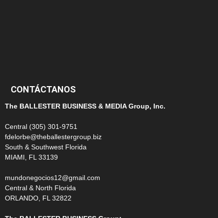
124
100
99
CONTÁCTANOS
The BALLESTER BUSINESS & MEDIA Group, Inc.
Central (305) 301-9751
fdelorbe@theballestergroup.biz
South & Southwest Florida
MIAMI, FL 33139
mundonegocios12@gmail.com
Central & North Florida
ORLANDO, FL 32822