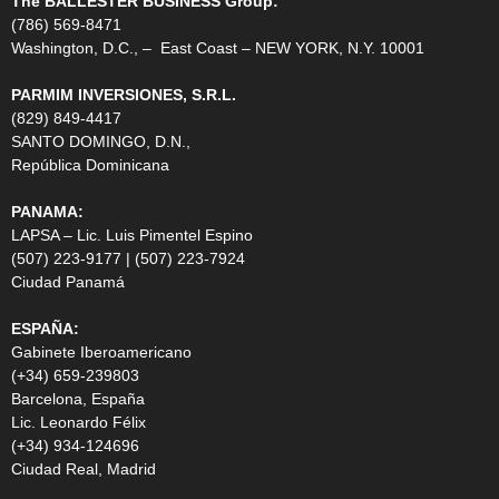
The BALLESTER BUSINESS Group:
(786) 569-8471
Washington, D.C., – East Coast – NEW YORK, N.Y. 10001
PARMIM INVERSIONES, S.R.L.
(829) 849-4417
SANTO DOMINGO, D.N.,
República Dominicana
PANAMA:
LAPSA – Lic. Luis Pimentel Espino
(507) 223-9177 | (507) 223-7924
Ciudad Panamá
ESPAÑA:
Gabinete Iberoamericano
(+34) 659-239803
Barcelona, España
Lic. Leonardo Félix
(+34) 934-124696
Ciudad Real, Madrid