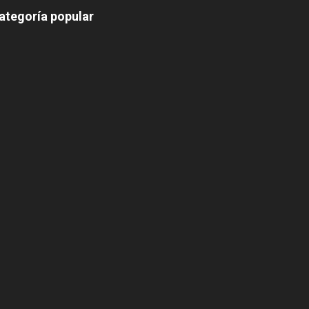
ategoría popular
639
375
174
166
152
145
124
100
99