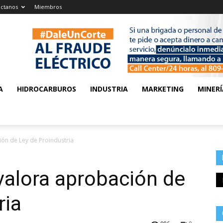
ctanos
Miembros
A
HIDROCARBUROS
INDUSTRIA
MARKETING
MINERÍ
ión de Ley de Proindustria
valora aprobación de
ria