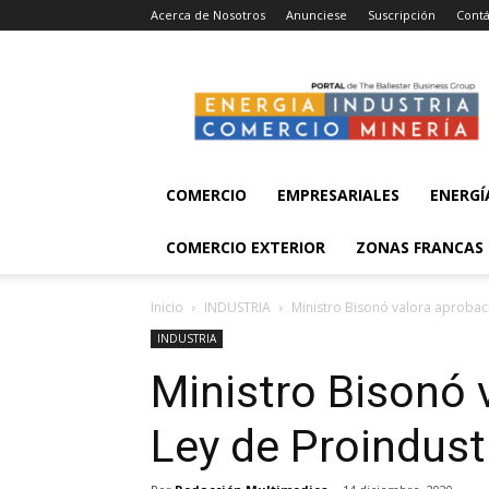
Acerca de Nosotros
Anunciese
Suscripción
Contá
Energía,
Industria,
Comercio
y
Minería
COMERCIO
EMPRESARIALES
ENERGÍ
COMERCIO EXTERIOR
ZONAS FRANCAS
Inicio
INDUSTRIA
Ministro Bisonó valora aprobac
INDUSTRIA
Ministro Bisonó 
Ley de Proindust