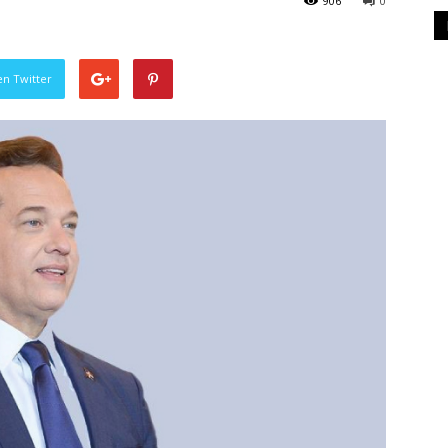
906
0
en Twitter