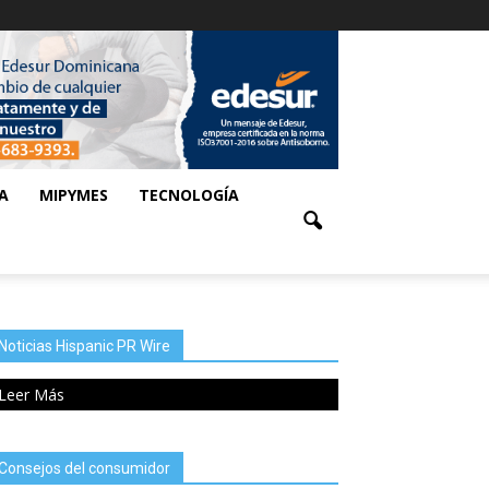
A
MIPYMES
TECNOLOGÍA
Noticias Hispanic PR Wire
Leer Más
Consejos del consumidor