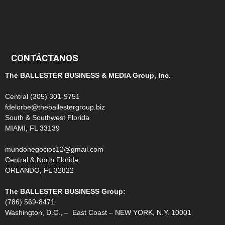
100
99
CONTÁCTANOS
The BALLESTER BUSINESS & MEDIA Group, Inc.
Central (305) 301-9751
fdelorbe@theballestergroup.biz
South & Southwest Florida
MIAMI, FL 33139
mundonegocios12@gmail.com
Central & North Florida
ORLANDO, FL 32822
The BALLESTER BUSINESS Group:
(786) 569-8471
Washington, D.C., – East Coast – NEW YORK, N.Y. 10001