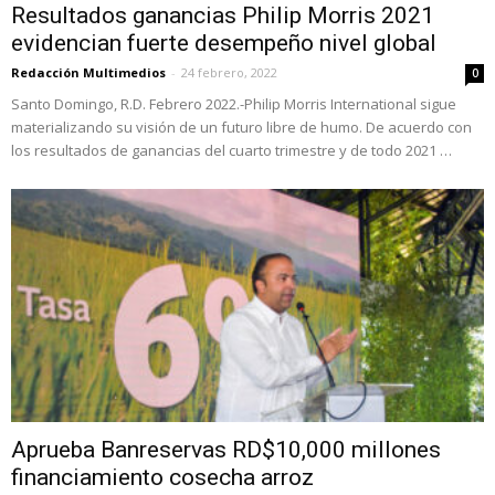
Resultados ganancias Philip Morris 2021
evidencian fuerte desempeño nivel global
Redacción Multimedios
-
24 febrero, 2022
0
Santo Domingo, R.D. Febrero 2022.-Philip Morris International sigue
materializando su visión de un futuro libre de humo. De acuerdo con
los resultados de ganancias del cuarto trimestre y de todo 2021 …
Aprueba Banreservas RD$10,000 millones
financiamiento cosecha arroz