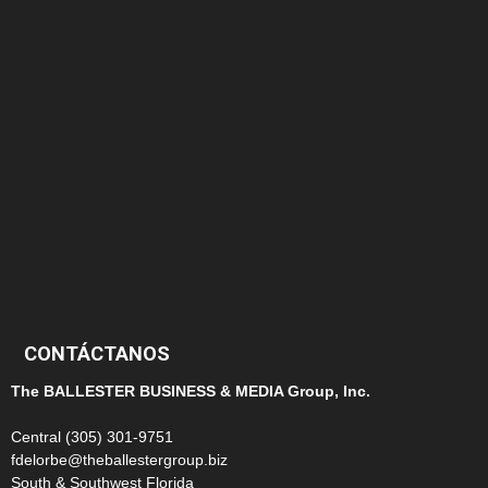
166
152
145
124
100
99
CONTÁCTANOS
The BALLESTER BUSINESS & MEDIA Group, Inc.
Central (305) 301-9751
fdelorbe@theballestergroup.biz
South & Southwest Florida