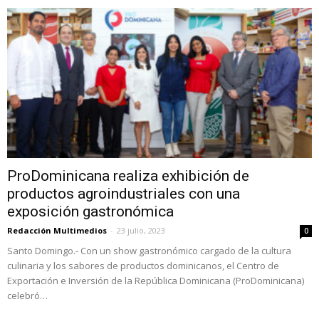
ProDominicana realiza exhibición de
productos agroindustriales con una
exposición gastronómica
Redacción Multimedios
-
23 julio, 2023
0
Santo Domingo.- Con un show gastronómico cargado de la cultura
culinaria y los sabores de productos dominicanos, el Centro de
Exportación e Inversión de la República Dominicana (ProDominicana)
celebró…