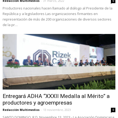
Redacción Multimedios
-
31 marzo, 2022
0
Productores nacionales hacen llamado al diálogo al Presidente de la
República y a legisladores Las organizaciones firmantes en
representación de más de 200 organizaciones de diversos sectores
de la pr…
Entregará ADHA “XXXII Medalla al Mérito” a
productores y agroempresas
Redacción Multimedios
-
13 noviembre, 2023
0
SANTO DOMINGO, R.D. Noviembre 13, 2023.- La Asociación Dominicana