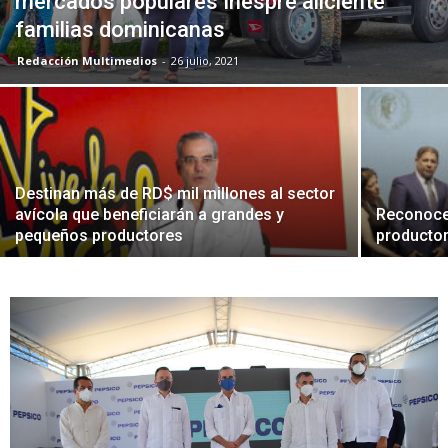
mercados populares Inespre aliciente
familias dominicanas
Redacción Multimedios
-
26 julio, 2021
Destinan más de RD$ mil millones al sector
avícola que beneficiarán a grandes y
Reconoce
pequeños productores
productor