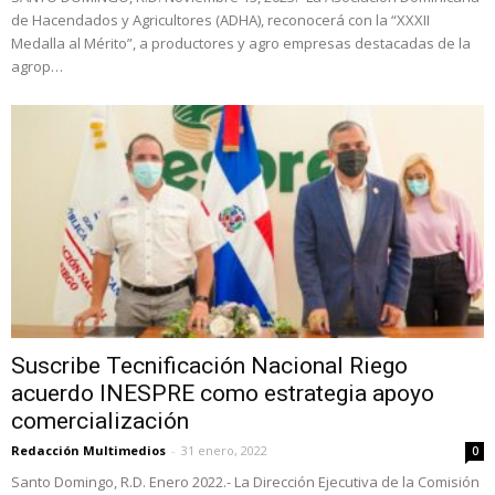
de Hacendados y Agricultores (ADHA), reconocerá con la “XXXII
Medalla al Mérito”, a productores y agro empresas destacadas de la
agrop…
Suscribe Tecnificación Nacional Riego
acuerdo INESPRE como estrategia apoyo
comercialización
Redacción Multimedios
-
31 enero, 2022
0
Santo Domingo, R.D. Enero 2022.- La Dirección Ejecutiva de la Comisión