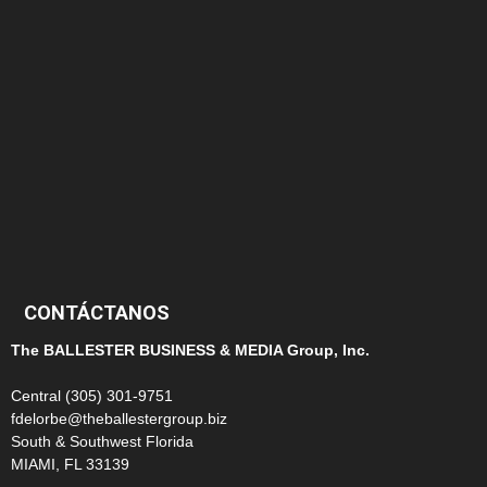
152
145
124
100
99
CONTÁCTANOS
The BALLESTER BUSINESS & MEDIA Group, Inc.
Central (305) 301-9751
fdelorbe@theballestergroup.biz
South & Southwest Florida
MIAMI, FL 33139