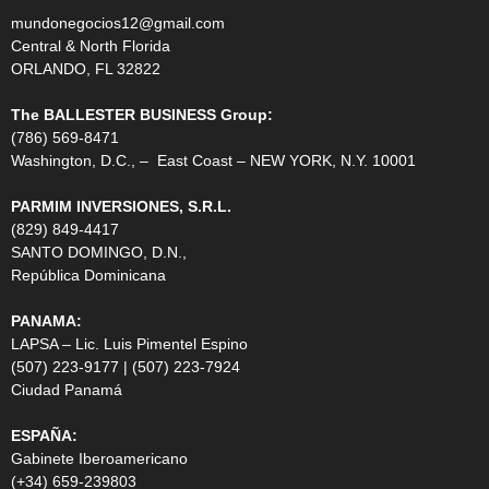
mundonegocios12@gmail.com
Central & North Florida
ORLANDO, FL 32822
The BALLESTER BUSINESS Group:
(786) 569-8471
Washington, D.C., – East Coast – NEW YORK, N.Y. 10001
PARMIM INVERSIONES, S.R.L.
(829) 849-4417
SANTO DOMINGO, D.N.,
República Dominicana
PANAMA:
LAPSA – Lic. Luis Pimentel Espino
(507) 223-9177 | (507) 223-7924
Ciudad Panamá
ESPAÑA:
Gabinete Iberoamericano
(+34) 659-239803