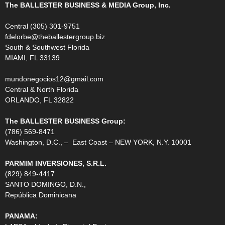
The BALLESTER BUSINESS & MEDIA Group, Inc.
Central (305) 301-9751
fdelorbe@theballestergroup.biz
South & Southwest Florida
MIAMI, FL 33139
mundonegocios12@gmail.com
Central & North Florida
ORLANDO, FL 32822
The BALLESTER BUSINESS Group:
(786) 569-8471
Washington, D.C., – East Coast – NEW YORK, N.Y. 10001
PARMIM INVERSIONES, S.R.L.
(829) 849-4417
SANTO DOMINGO, D.N.,
República Dominicana
PANAMA: