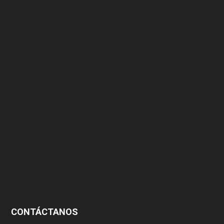
375
174
166
152
145
124
100
99
CONTÁCTANOS