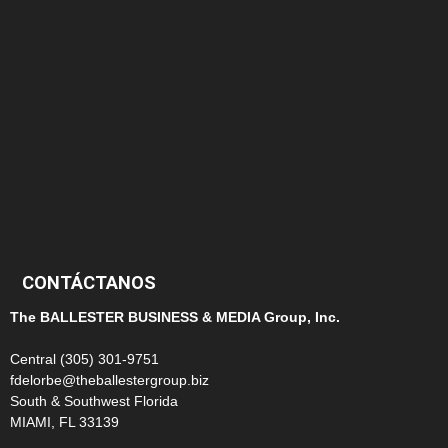
152
145
124
100
99
CONTÁCTANOS
The BALLESTER BUSINESS & MEDIA Group, Inc.
Central (305) 301-9751
fdelorbe@theballestergroup.biz
South & Southwest Florida
MIAMI, FL 33139