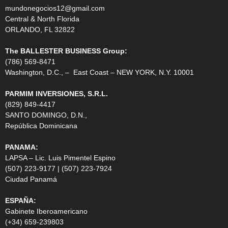
mundonegocios12@gmail.com
Central & North Florida
ORLANDO, FL 32822
The BALLESTER BUSINESS Group:
(786) 569-8471
Washington, D.C., – East Coast – NEW YORK, N.Y. 10001
PARMIM INVERSIONES, S.R.L.
(829) 849-4417
SANTO DOMINGO, D.N.,
República Dominicana
PANAMA:
LAPSA – Lic. Luis Pimentel Espino
(507) 223-9177 | (507) 223-7924
Ciudad Panamá
ESPAÑA:
Gabinete Iberoamericano
(+34) 659-239803