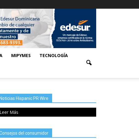
A
MIPYMES
TECNOLOGÍA
Noticias Hispanic PR Wire
Leer Más
Consejos del consumidor