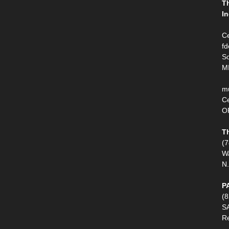
T
In
Ce
fd
So
M
m
Ce
O
T
(
W
N.
P
(
S
R