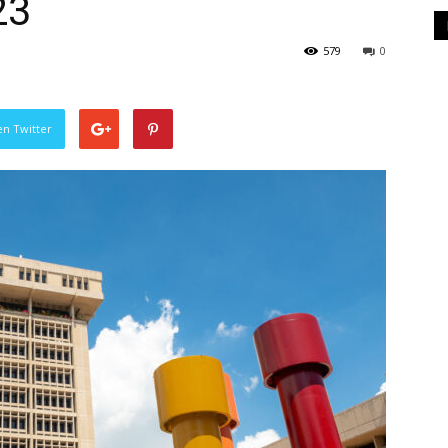
23
579
0
en Twitter