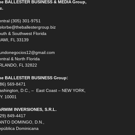
he BALLESTER BUSINESS & MEDIA Group,
c.
ntral (305) 301-9751
elorbe@theballestergroup.biz
uth & Southwest Florida
IAMI, FL 33139
undonegocios12@gmail.com
ntral & North Florida
RLANDO, FL 32822
he BALLESTER BUSINESS Group:
786) 569-8471
ashington, D.C., – East Coast – NEW YORK,
Y. 10001
ARMIM INVERSIONES, S.R.L.
829) 849-4417
ANTO DOMINGO, D.N.,
epública Dominicana