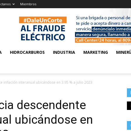
ctanos
Miembros
A
HIDROCARBUROS
INDUSTRIA
MARKETING
MINERÍ
 inflación interanual ubicándose en 3.95 % a julio 2023
cia descendente
nual ubicándose en