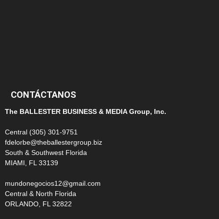
124
100
99
CONTÁCTANOS
The BALLESTER BUSINESS & MEDIA Group, Inc.
Central (305) 301-9751
fdelorbe@theballestergroup.biz
South & Southwest Florida
MIAMI, FL 33139
mundonegocios12@gmail.com
Central & North Florida
ORLANDO, FL 32822