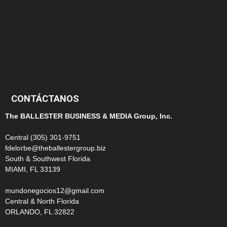
124
100
99
CONTÁCTANOS
The BALLESTER BUSINESS & MEDIA Group, Inc.
Central (305) 301-9751
fdelorbe@theballestergroup.biz
South & Southwest Florida
MIAMI, FL 33139
mundonegocios12@gmail.com
Central & North Florida
ORLANDO, FL 32822