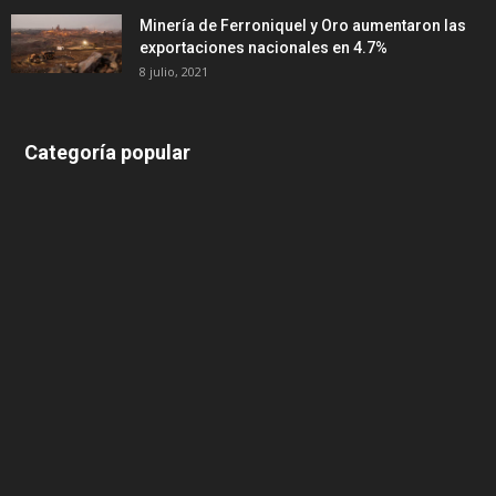
Minería de Ferroniquel y Oro aumentaron las
exportaciones nacionales en 4.7%
8 julio, 2021
Categoría popular
639
375
174
166
152
145
124