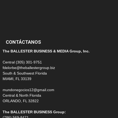
100
99
CONTÁCTANOS
The BALLESTER BUSINESS & MEDIA Group, Inc.
Central (305) 301-9751
fdelorbe@theballestergroup.biz
South & Southwest Florida
MIAMI, FL 33139
mundonegocios12@gmail.com
Central & North Florida
ORLANDO, FL 32822
The BALLESTER BUSINESS Group:
(786) 569-8471