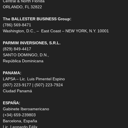
Central & North Florida
ORLANDO, FL 32822
The BALLESTER BUSINESS Group:
(786) 569-8471
Washington, D.C., – East Coast – NEW YORK, N.Y. 10001
PARMIM INVERSIONES, S.R.L.
(829) 849-4417
SANTO DOMINGO, D.N.,
República Dominicana
PANAMA:
LAPSA – Lic. Luis Pimentel Espino
(507) 223-9177 | (507) 223-7924
Ciudad Panamá
ESPAÑA:
Gabinete Iberoamericano
(+34) 659-239803
Barcelona, España
Lic. Leonardo Félix