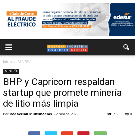
Inicio
MINERÍA
MINERÍA
BHP y Capricorn respaldan
startup que promete minería
de litio más limpia
Por
Redacción Multimedios
-
2 marzo, 2022
739
0