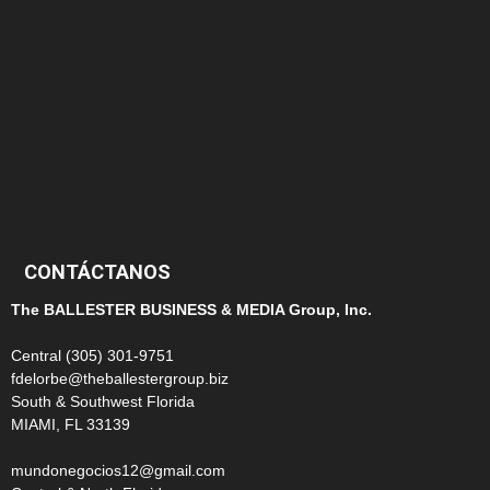
145
124
100
99
CONTÁCTANOS
The BALLESTER BUSINESS & MEDIA Group, Inc.
Central (305) 301-9751
fdelorbe@theballestergroup.biz
South & Southwest Florida
MIAMI, FL 33139
mundonegocios12@gmail.com