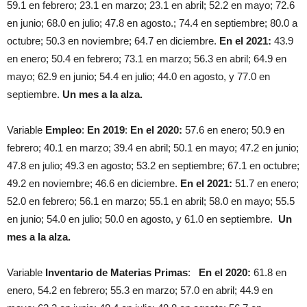
59.1 en febrero; 23.1 en marzo; 23.1 en abril; 52.2 en mayo; 72.6
en junio; 68.0 en julio; 47.8 en agosto.; 74.4 en septiembre; 80.0 a
octubre; 50.3 en noviembre; 64.7 en diciembre.
En el 2021:
43.9
en enero; 50.4 en febrero; 73.1 en marzo; 56.3 en abril; 64.9 en
mayo; 62.9 en junio; 54.4 en julio; 44.0 en agosto, y 77.0 en
septiembre.
Un mes a la alza.
Variable
Empleo
:
En 2019
:
En el 2020:
57.6 en enero; 50.9 en
febrero; 40.1 en marzo; 39.4 en abril; 50.1 en mayo; 47.2 en junio;
47.8 en julio; 49.3 en agosto; 53.2 en septiembre; 67.1 en octubre;
49.2 en noviembre; 46.6 en diciembre.
En el 2021:
51.7 en enero;
52.0 en febrero; 56.1 en marzo; 55.1 en abril; 58.0 en mayo; 55.5
en junio; 54.0 en julio; 50.0 en agosto, y 61.0 en septiembre.
Un
mes a la alza.
Variable
Inventario de Materias Primas
:
En el 2020:
61.8 en
enero, 54.2 en febrero; 55.3 en marzo; 57.0 en abril; 44.9 en