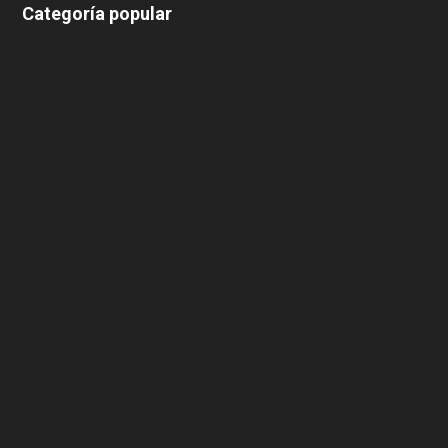
Categoría popular
639
375
174
166
152
145
124
100
99