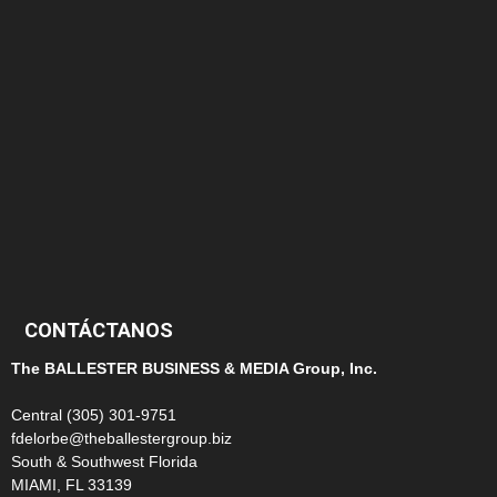
166
152
145
124
100
99
CONTÁCTANOS
The BALLESTER BUSINESS & MEDIA Group, Inc.
Central (305) 301-9751
fdelorbe@theballestergroup.biz
South & Southwest Florida
MIAMI, FL 33139