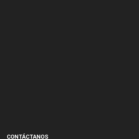
639
375
174
166
152
145
124
100
99
CONTÁCTANOS