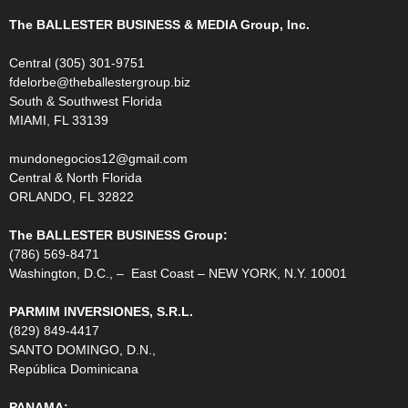
The BALLESTER BUSINESS & MEDIA Group, Inc.
Central (305) 301-9751
fdelorbe@theballestergroup.biz
South & Southwest Florida
MIAMI, FL 33139
mundonegocios12@gmail.com
Central & North Florida
ORLANDO, FL 32822
The BALLESTER BUSINESS Group:
(786) 569-8471
Washington, D.C., – East Coast – NEW YORK, N.Y. 10001
PARMIM INVERSIONES, S.R.L.
(829) 849-4417
SANTO DOMINGO, D.N.,
República Dominicana
PANAMA: