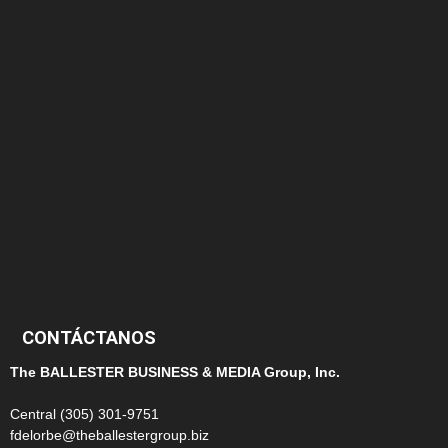
166
152
145
124
100
99
CONTÁCTANOS
The BALLESTER BUSINESS & MEDIA Group, Inc.
Central (305) 301-9751
fdelorbe@theballestergroup.biz