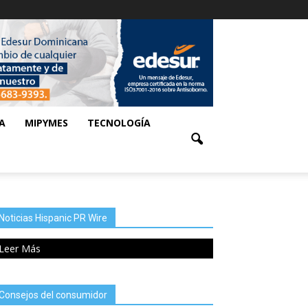
A
MIPYMES
TECNOLOGÍA
Noticias Hispanic PR Wire
Leer Más
Consejos del consumidor