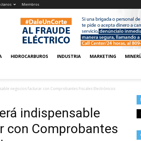
ctanos
Miembros
A
HIDROCARBUROS
INDUSTRIA
MARKETING
MINERÍ
sable negocios facturar con Comprobantes Fiscales Electrónicos
erá indispensable
ar con Comprobantes