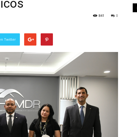
nicos
841
0
en Twitter