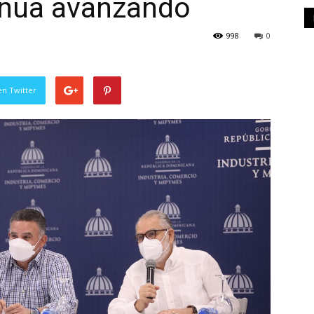
tinúa avanzando
998
0
en Twitter