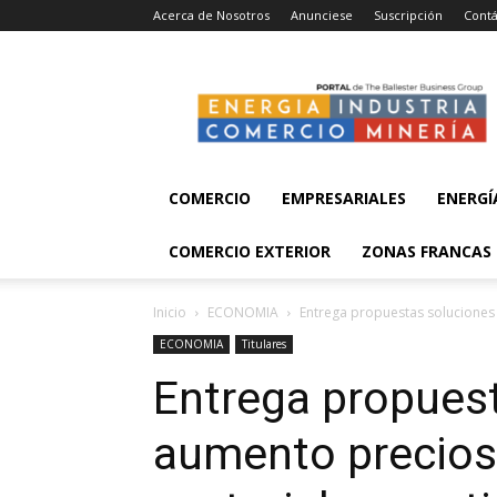
Acerca de Nosotros
Anunciese
Suscripción
Contá
Energía,
Industria,
Comercio
y
Minería
COMERCIO
EMPRESARIALES
ENERGÍ
COMERCIO EXTERIOR
ZONAS FRANCAS
Inicio
ECONOMIA
Entrega propuestas soluciones
ECONOMIA
Titulares
Entrega propues
aumento precios