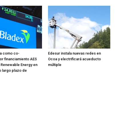
úa como co-
Edesur instala nuevas redes en
or financiamiento AES
Ocoa y electrificará acueducto
 Renewable Energy en
múltiple
o largo plazo de