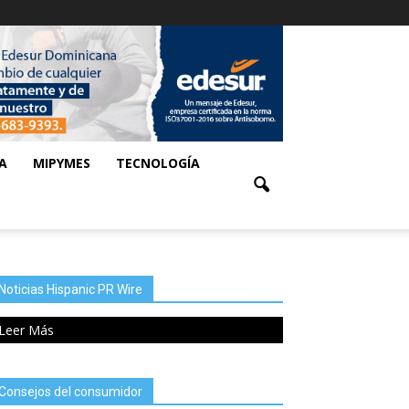
A
MIPYMES
TECNOLOGÍA
Noticias Hispanic PR Wire
Leer Más
Consejos del consumidor