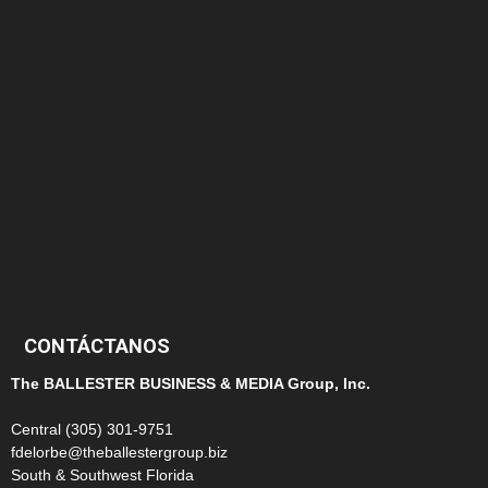
166
152
145
124
100
99
CONTÁCTANOS
The BALLESTER BUSINESS & MEDIA Group, Inc.
Central (305) 301-9751
fdelorbe@theballestergroup.biz
South & Southwest Florida