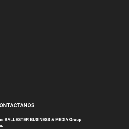
174
166
152
145
124
100
99
ONTÁCTANOS
he BALLESTER BUSINESS & MEDIA Group,
c.