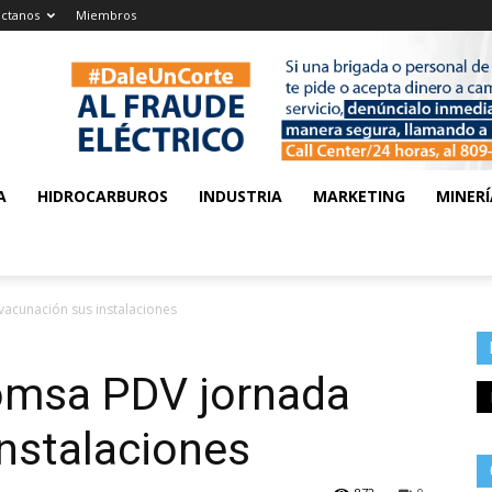
ctanos
Miembros
A
HIDROCARBUROS
INDUSTRIA
MARKETING
MINERÍ
acunación sus instalaciones
domsa PDV jornada
nstalaciones