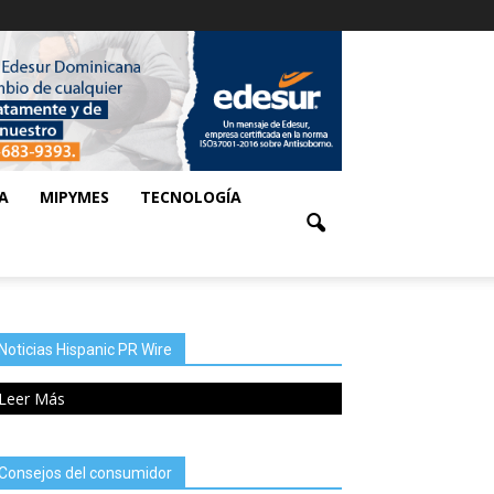
A
MIPYMES
TECNOLOGÍA
Noticias Hispanic PR Wire
Leer Más
Consejos del consumidor