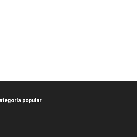
ategoría popular
639
375