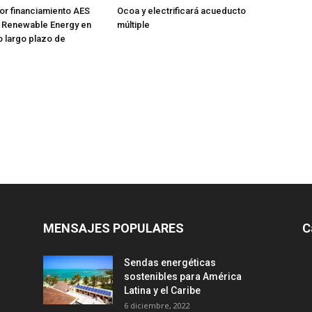
or financiamiento AES
Ocoa y electrificará acueducto
 Renewable Energy en
múltiple
o largo plazo de
MENSAJES POPULARES
C
Sendas energéticas
sostenibles para América
Latina y el Caribe
6 diciembre, 2022