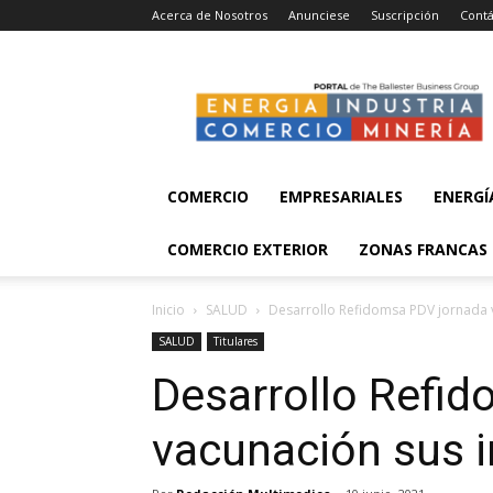
Acerca de Nosotros
Anunciese
Suscripción
Contá
Energía,
Industria,
Comercio
y
Minería
COMERCIO
EMPRESARIALES
ENERGÍ
COMERCIO EXTERIOR
ZONAS FRANCAS
Inicio
SALUD
Desarrollo Refidomsa PDV jornada v
SALUD
Titulares
Desarrollo Refi
vacunación sus i