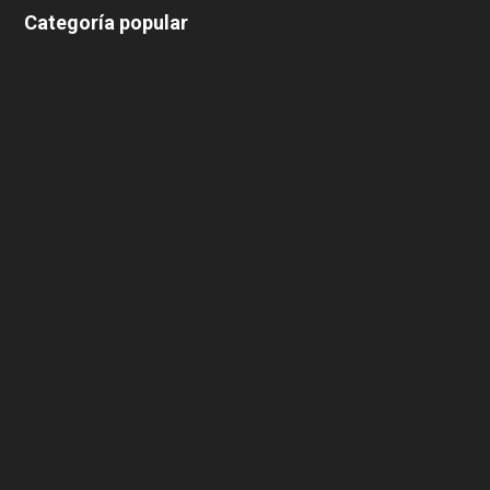
Categoría popular
639
375
174
166
152
145
124
100
99