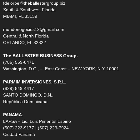
fdelorbe@theballestergroup.biz
South & Southwest Florida
MIAMI, FL 33139
mundonegocios12@gmail.com
Central & North Florida
ORLANDO, FL 32822
The BALLESTER BUSINESS Group:
(786) 569-8471
Washington, D.C., – East Coast – NEW YORK, N.Y. 10001
PARMIM INVERSIONES, S.R.L.
(829) 849-4417
SANTO DOMINGO, D.N.,
República Dominicana
PANAMA:
LAPSA – Lic. Luis Pimentel Espino
(507) 223-9177 | (507) 223-7924
Ciudad Panamá