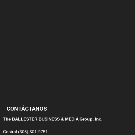
174
166
152
145
124
100
99
CONTÁCTANOS
The BALLESTER BUSINESS & MEDIA Group, Inc.
Central (305) 301-9751