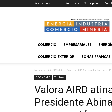
Acerca de Nosotros
Anunciese
Suscripción
Contá
Energía,
Industria,
Comercio
y
Minería
COMERCIO
EMPRESARIALES
ENERGÍ
COMERCIO EXTERIOR
ZONAS FRANCAS
Inicio
ECONOMIA
Valora AIRD atinado llamado P
ECONOMIA
Titulares
Valora AIRD atin
Presidente Abina