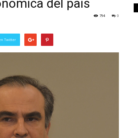
onómica del país
794
0
en Twitter