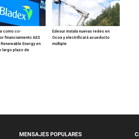
úa como co-
Edesur instala nuevas redes en
or financiamiento AES
Ocoa y electrificará acueducto
 Renewable Energy en
múltiple
o largo plazo de
MENSAJES POPULARES
C