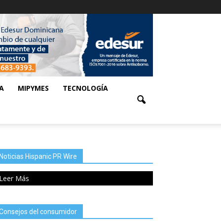
A
MIPYMES
TECNOLOGÍA
Noticias Hispanic PR Wire
Leer Más
Consejos del consumidor