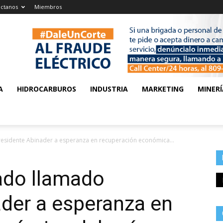
ctanos
Miembros
A
HIDROCARBUROS
INDUSTRIA
MARKETING
MINERÍ
residente Abinader a esperanza en recuperación económica...
ado llamado
der a esperanza en