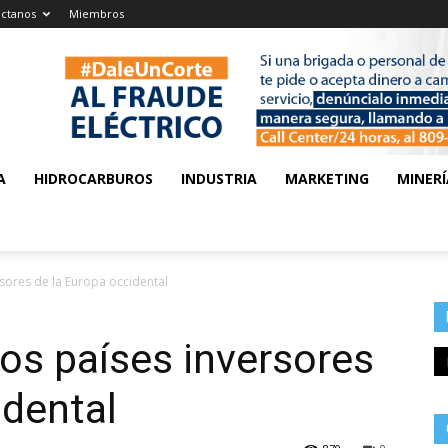
ctanos
Miembros
A
HIDROCARBUROS
INDUSTRIA
MARKETING
MINERÍ
sores de la Europa occidental
los países inversores
idental