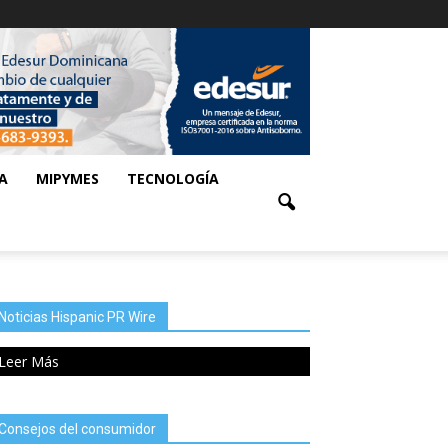
A
MIPYMES
TECNOLOGÍA
Noticias Hispanic PR Wire
Leer Más
Consejos del consumidor