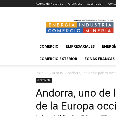
Acerca de Nosotros
Anunciese
Suscripción
Contá
Energía,
Industria,
Comercio
y
Minería
COMERCIO
EMPRESARIALES
ENERGÍ
COMERCIO EXTERIOR
ZONAS FRANCAS
Inicio
GERENCIA
Andorra, uno de los países inver
GERENCIA
Andorra, uno de 
de la Europa occ