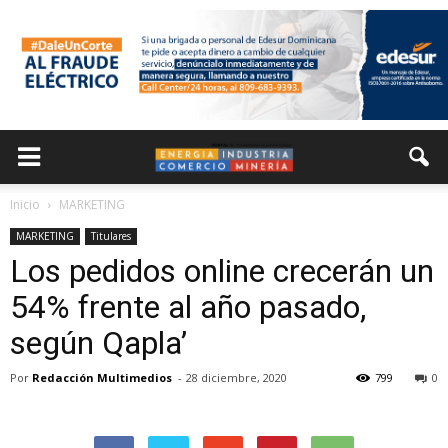
Inicio
MARKETING
MARKETING
Titulares
Los pedidos online crecerán un
54% frente al año pasado,
según Qapla’
Por
Redacción Multimedios
-
28 diciembre, 2020
799
0