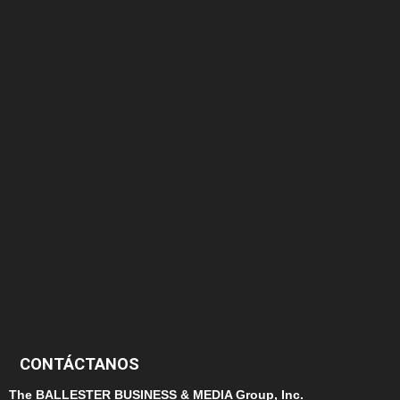
375
174
166
152
145
124
100
99
CONTÁCTANOS
The BALLESTER BUSINESS & MEDIA Group, Inc.