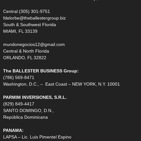
Central (305) 301-9751
fdelorbe@theballestergroup.biz
South & Southwest Florida
MIAMI, FL 33139
mundonegocios12@gmail.com
Central & North Florida
ORLANDO, FL 32822
The BALLESTER BUSINESS Group:
(786) 569-8471
Washington, D.C., – East Coast – NEW YORK, N.Y. 10001
PARMIM INVERSIONES, S.R.L.
(829) 849-4417
SANTO DOMINGO, D.N.,
República Dominicana
PANAMA:
LAPSA – Lic. Luis Pimentel Espino