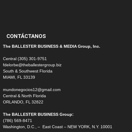
100
99
CONTÁCTANOS
The BALLESTER BUSINESS & MEDIA Group, Inc.
Central (305) 301-9751
fdelorbe@theballestergroup.biz
South & Southwest Florida
MIAMI, FL 33139
mundonegocios12@gmail.com
Central & North Florida
ORLANDO, FL 32822
The BALLESTER BUSINESS Group:
(786) 569-8471
Washington, D.C., – East Coast – NEW YORK, N.Y. 10001